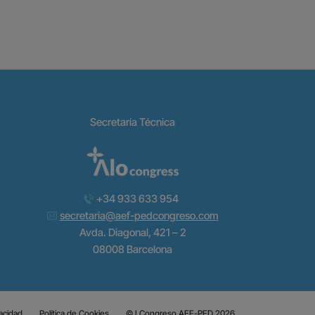
Secretaría Técnica
+34 933 633 954
secretaria@aef-pedcongreso.com
Avda. Diagonal, 421 – 2
08008 Barcelona
vacidad
Política de Cookies
© I Congreso AEF-PED 2026