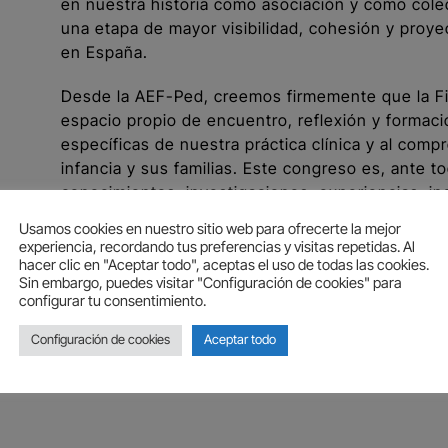
en nuestra historia como asociación y como colect
una etapa de mayor visibilidad, cohesión y proyec
en España.
Desde la AEF-Ped, creemos firmemente que la Fis
espacio propio de encuentro, reflexión y formac
específicas de nuestra práctica clínica y al com
infancia y sus familias. Este congreso es, ante t
conocimientos, investigaciones, experiencias, in
Usamos cookies en nuestro sitio web para ofrecerte la mejor
experiencia, recordando tus preferencias y visitas repetidas. Al
Leer más
hacer clic en "Aceptar todo", aceptas el uso de todas las cookies.
Sin embargo, puedes visitar "Configuración de cookies" para
configurar tu consentimiento.
Configuración de cookies
Aceptar todo